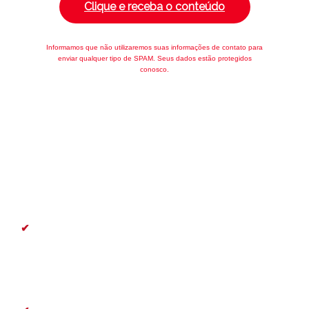
Clique e receba o conteúdo
Informamos que não utilizaremos suas informações de contato para
enviar qualquer tipo de SPAM. Seus dados estão protegidos
conosco.
Confira o que você vai
aprender:
✔
O que é a autorregulação e como ela ocorre:
entenda o conceito e como as dimensões sociais,
cognitivas, emocionais e motivacionais impactam a
aprendizagem dos alunos.