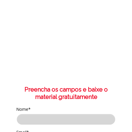
Um guia com ações fundamentais para uma
rotina pedagógica
que auxilia os estudantes a
desenvolverem a competência tão necessária
hoje:
aprender a aprender
.
Preencha os campos e baixe o
material gratuitamente
Nome*