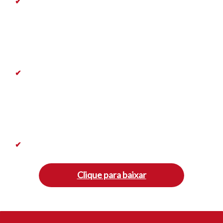
✔
Como o estudante pode estruturar, monitorar e
avaliar o seu próprio aprendizado:
veja, de forma
prática, como apoiar o aluno a planejar e cumprir
suas tarefas, buscando os melhores caminhos e
ações.
✔
Estratégias para incorporar no dia a dia com os
estudantes:
saiba como definir metas de
aprendizagem, dialogar sobre os métodos, criar
planos de estudos personalizados e promover a
autoavaliação.
✔
E muito mais!
Clique para baixar