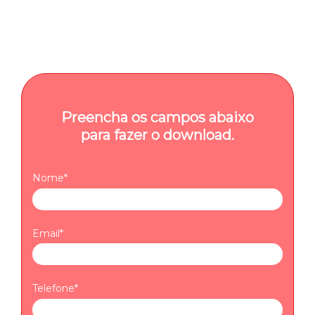
👉 Baixe o guia gratuitamente e aproveite!
Preencha os campos abaixo
para fazer o download.
Nome*
Email*
Telefone*