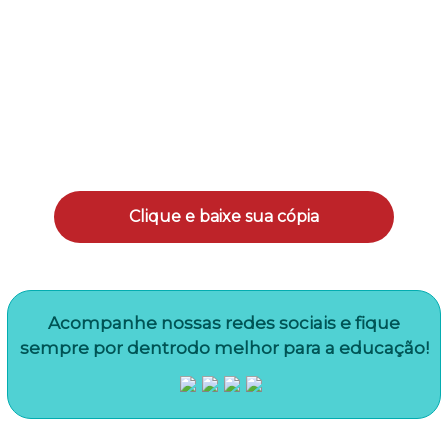
SM Educação, produzido pela
Profª Mª Tatiana
Pita
.
Baixe o guia completo gratuitamente
preenchendo o formulário nesta
página.
Clique e baixe sua cópia
Acompanhe nossas redes sociais e fique
sempre por dentrodo melhor para a educação!